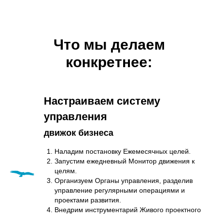
Что мы делаем
конкретнее:
Настраиваем систему
управления
движок бизнеса
Наладим постановку
Е
жемесячных целей.
Запустим ежедневный
М
онитор
движения к
целям.
Организуем
О
рганы управления
, разделив
управление регулярными операциями и
проектами развития.
Внедрим инструментарий
Ж
ивого проектного